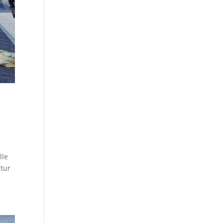
lle
utur