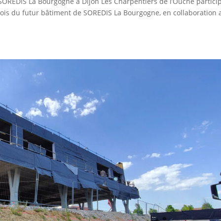
SOREDIS La Bourgogne à Dijon Les Charpentiers de l’Ouche partici
 bois du futur bâtiment de SOREDIS La Bourgogne, en collaboration 