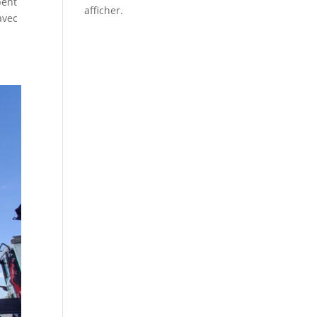
pent
afficher.
avec