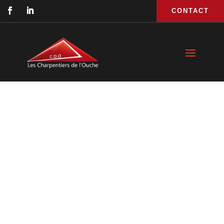
CONTACT
Charpente pour 
cuverie à Chassagne 
: réalisation pour la 
Cuverie Dancer